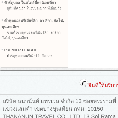
ทัวร์ดูบอล ในสไตล์พี่พาน้องเที่ยว
ดูทีมที่คุณรัก ในงบประมาณที่เอื้อมถึง
ตั๋วฟุตบอลพรีเมียร์ลีก, ลา ลีกา, กัลโช่,
บุนเดสลีกา
ขายตั๋วชมฟุตบอลพรีเมียร์ลีก, ลาลีกา,
กัลโช่, บุนเดสลีกา
PREMIER LEAGUE
ทัวร์ดูฟุตบอลพรีเมียร์ลีกอังกฤษ
ยินดีให้บริก
บริษัท ธนานันท์ แทรเวล จำกัด 13 ซอยพระรามที่
แขวงแสมดำ เขตบางขุนเทียน กทม. 10150
THANANUN TRAVEL CO., LTD. 13 Soi Rama II,