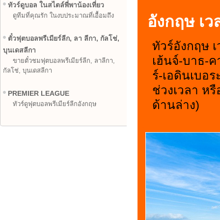
ทัวร์ดูบอล ในสไตล์พี่พาน้องเที่ยว
ดูทีมที่คุณรัก ในงบประมาณที่เอื้อมถึง
อังกฤษ เว
ตั๋วฟุตบอลพรีเมียร์ลีก, ลา ลีกา, กัลโช่,
ทัวร์อังกฤษ 
บุนเดสลีกา
เฮ้นจ์-บาธ-ค
ขายตั๋วชมฟุตบอลพรีเมียร์ลีก, ลาลีกา,
กัลโช่, บุนเดสลีกา
ร์-เอดินเบอระ
ช่วงเวลา หรื
PREMIER LEAGUE
ด้านล่าง)
ทัวร์ดูฟุตบอลพรีเมียร์ลีกอังกฤษ