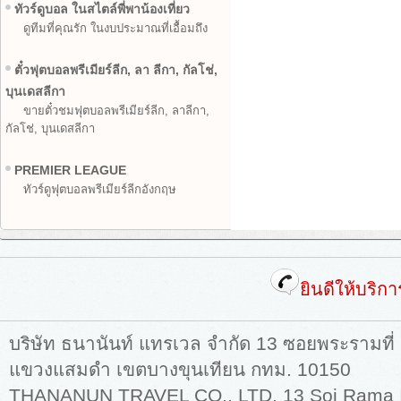
ทัวร์ดูบอล ในสไตล์พี่พาน้องเที่ยว
ดูทีมที่คุณรัก ในงบประมาณที่เอื้อมถึง
ตั๋วฟุตบอลพรีเมียร์ลีก, ลา ลีกา, กัลโช่,
บุนเดสลีกา
ขายตั๋วชมฟุตบอลพรีเมียร์ลีก, ลาลีกา,
กัลโช่, บุนเดสลีกา
PREMIER LEAGUE
ทัวร์ดูฟุตบอลพรีเมียร์ลีกอังกฤษ
ยินดีให้บริก
บริษัท ธนานันท์ แทรเวล จำกัด 13 ซอยพระรามที่
แขวงแสมดำ เขตบางขุนเทียน กทม. 10150
THANANUN TRAVEL CO., LTD. 13 Soi Rama II,