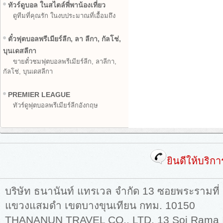
ทัวร์ดูบอล ในสไตล์พี่พาน้องเที่ยว
ดูทีมที่คุณรัก ในงบประมาณที่เอื้อมถึง
ตั๋วฟุตบอลพรีเมียร์ลีก, ลา ลีกา, กัลโช่,
บุนเดสลีกา
ขายตั๋วชมฟุตบอลพรีเมียร์ลีก, ลาลีกา,
กัลโช่, บุนเดสลีกา
PREMIER LEAGUE
ทัวร์ดูฟุตบอลพรีเมียร์ลีกอังกฤษ
ยินดีให้บริก
บริษัท ธนานันท์ แทรเวล จำกัด 13 ซอยพระรามที่
แขวงแสมดำ เขตบางขุนเทียน กทม. 10150
THANANUN TRAVEL CO., LTD. 13 Soi Rama II,