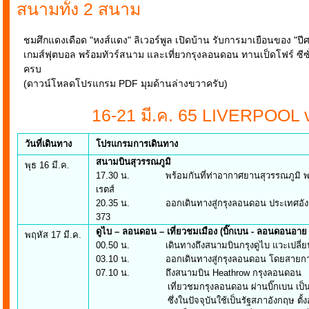
สนามทั้ง 2 สนาม
ชมศึกแดงเดือด "หงส์แดง" ลิเวอร์พูล เปิดบ้าน รับการมาเยือนของ "ป
เกมส์ฟุตบอล พร้อมทัวร์สนาม และเที่ยวกรุงลอนดอน ทานเป็ดโฟร์ ซีซั่
ครบ
(ดาวน์โหลดโปรแกรม PDF มุมด้านล่างขวาครับ)
16-21 มี.ค. 65 LIVERPOOL
วันที่เดินทาง
โปรแกรมการเดินทาง
สนามบินสุวรรณภูมิ
พุธ 16 มี.ค.
17.30 น. พร้อมกันที่ท่าอากาศยานสุวรรณภูมิ พบกั
เรตส์
20.35 น. ออกเดินทางสู่กรุงลอนดอน ประเทศอังกฤษ 
373
ดูไบ – ลอนดอน – เที่ยวชมเมือง (บิ๊กเบน - ลอนดอนอาย -
พฤหัส 17 มี.ค.
00.50 น. เดินทางถึงสนามบินกรุงดูไบ แวะเปลี่ยนเ
03.10 น. ออกเดินทางสู่กรุงลอนดอน โดยสายการบินเ
07.10 น. ถึงสนามบิน Heathrow กรุงลอนดอน
เที่ยวชมกรุงลอนดอน ผ่านบิ๊กเบน เป็นหอนาฬ
ซึ่งในปัจจุบันใช้เป็นรัฐสภาอังกฤษ ตั้งอยู่ท