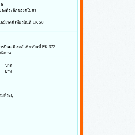
ูล
ี่ระลึกของสโมสร
ตส์ เที่ยวบินที่ EK 20
เอมิเรตส์ เที่ยวบินที่ EK 372
สดิภาพ
 บาท
 บาท
ี้รวม
มที่ระบุ
เทศอังกฤษ
ตุการเดินทาง