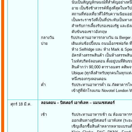
นับเป็นสัญญลักษมณ์ที่สำคัญอย่างหนึ่งของก
อาย เป็นชิงช้าสวรรค์ที่สูงที่สุดในทวีปยุโรป 
สถานที่ท่องเที่ยวที่ได้รับความนิยมอย่างมาก
เป็นพระราชวังที่เป็นที่ประทับเป็นทางการของร
สำหรับการเลี้ยงรับรองของรัฐ และยังเป็นที
คับขันของชาวอังกฤษ
กลางวัน รับประทานอาหารกลางวัน ณ Berger &
บ่าย เดินเล่นช้อปปิ้งบน ถนนอ็อกซฟอร์ด ที่มีห้
ห้าง Selfridge และ ห้าง Mark & Spencer หลั
อัครห้างสรรพสินค้า เป็นห้างสรรพสินค้าห
ไนท์สบริดจ์ลอนดอน ตั้งอยู่บนที่ดินขนาด 18,
สินค้ากว่า 90,000 ตารางเมตร คติพจน์ของ
Ubique (ทุกสิ่งสำหรับทุกคนในทุกแห่ง) ห้างแ
หนึ่งของกรุงลอนดอน
ค่ำ รับประทานอาหารค่ำ ณ ภัตตาคารโฟร์ซ
เข้าสู่ที่พักโรงแรม Novotel London Wembl
ลอนดอน – บิสเตอร์ เอาท์เลท – แมนเชสเตอร์
ศุกร์ 18 มี.ค.
เช้า รับประทานอาหารเช้า ณ ห้องอาหารข
ออกเดินทางสู่บิสเตอร์ เอาท์เลท (ระยะทาง 
เชิญเลือกซื้อสินค้าหลากหลายแบรนด์อย่างเต็มท