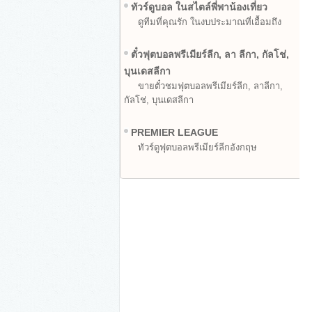
ทัวร์ดูบอล ในสไตล์พี่พาน้องเที่ยว
ดูทีมที่คุณรัก ในงบประมาณที่เอื้อมถึง
ตั๋วฟุตบอลพรีเมียร์ลีก, ลา ลีกา, กัลโช่,
บุนเดสลีกา
ขายตั๋วชมฟุตบอลพรีเมียร์ลีก, ลาลีกา,
กัลโช่, บุนเดสลีกา
PREMIER LEAGUE
ทัวร์ดูฟุตบอลพรีเมียร์ลีกอังกฤษ