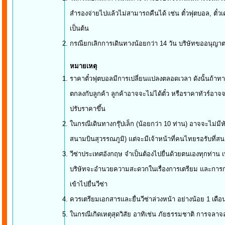
สำรองจ่ายไปแล้วไม่สามารถคืนได้ เช่น ตั๋วฟุตบอล, ตั๋วเค
เป็นต้น
กรณียกเลิกการเดินทางน้อยกว่า 14 วัน บริษัทขออนุญาตไม
หมายเ
ราคาตั๋วฟุตบอลมีการเปลี่ยนแปลงตลอดเวลา ดังนั้นถ้าทาง
ตกลงกับลูกค้า ลูกค้าอาจจะไม่ได้ตั๋ว หรือราคาทัวร์อาจ
ปรับราคาขึ้น
ในกรณีเดินทางกรุ๊ปเล็ก (น้อยกว่า 10 ท่าน) อาจจะไม่มีหัวห
สนามบินสุวรรณภูมิ) แต่จะมีเจ้าหน้าที่คนไทยรอรับที
วีซ่าประเทศอังกฤษ จำเป็นต้องไปยื่นด้วยตนเองทุกท่าน
บริษัทจะอำนวยความสะดวกในเรื่องการเตรียม และการกรอ
เข้าไปยื่นวีซ่า
ควรเตรียมเอกสารและยื่นวีซ่าล่วงหน้า อย่างน้อย 
ในกรณีเกิดเหตุสุดวิสัย อาทิเช่น ภัยธรรมชาติ การจลาจ