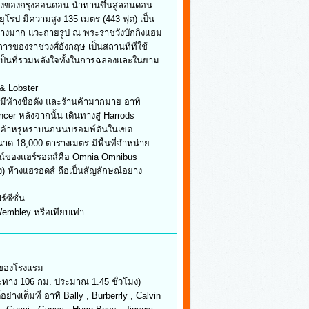
รุงลอนดอน นำท่านขึ้นสู่ลอนดอน
มีความสูง 135 เมตร (443 ฟุต) เป็น
 แวะถ่ายรูป ณ พระราชวังบักกิงแฮม
าชวงศ์อังกฤษ เป็นสถานที่ที่ใช้
่รวมพลังใจทั้งในการฉลองและในยาม
 Lobster
างชื่อดัง และร้านค้ามากมาย อาทิ
งจากนั้น เดินทางสู่ Harrods
รูหราบนถนนบรอมพ์ตันในเขต
000 ตารางเมตร มีพื้นที่จำหน่าย
แฮร์รอดส์คือ Omnia Omnibus
ฮรอดส์ ถือเป็นสัญลักษณ์อย่าง
ีซั่น
ey หรือเทียบเท่า
องโรงแรม
106 กม. ประมาณ 1.45 ชั่วโมง)
ี่ อาทิ Bally , Burberrly , Calvin